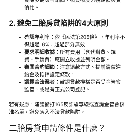
實際多為吸引點閱，核貸額度須視鑑價與負
債比。
2. 避免二胎房貸陷阱的4大原則
確認年利率：
依《民法第205條》，年利率不
得超過16%，超過部分無效。
要求明細收據：
所有費用（含代辦費、規
費、手續費）應開立收據並列明金額。
審閱合約細節：
注意還款方式、提前清償違
約金及抵押設定條款。
選擇合法業者：
確認貸款機構是否受金管會
監管，或是有正式公司登記。
若有疑慮，建議撥打165反詐騙專線或查詢金管會核
准名單，避免落入不法貸款陷阱。
二胎房貸申請條件是什麼？