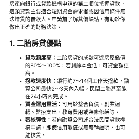
房產向銀行或貸款機構申請的第二順位抵押貸款。
這類貸款主要適合短期資金需求者或因信用條件無
法增貸的借款人。申請前了解其優缺點，有助於你
做出正確的財務決策。
1. 二胎房貸優點
貸款額度高：
二胎房貸的成數可達房屋鑑價
的80%～100%，若剩餘本金低，可貸金額更
高。
撥款速度快：
銀行約7～14個工作天撥款，融
資公司最快2～3天內入帳，民間二胎甚至能
在24小時內完成。
資金運用靈活：
可用於整合負債、創業週
轉、醫療支出、教育費用或裝修修繕等。
審核彈性：
若向融資公司或合法民間貸款機
構申請，即使信用瑕疵或無薪轉證明，也可
能核貸。