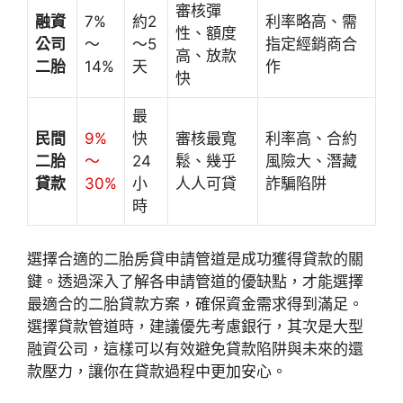
審核彈
融資
7%
約2
利率略高、需
性、額度
公司
～
～5
指定經銷商合
高、放款
二胎
14%
天
作
快
最
民間
9%
快
審核最寬
利率高、合約
二胎
～
24
鬆、幾乎
風險大、潛藏
貸款
30%
小
人人可貸
詐騙陷阱
時
選擇合適的二胎房貸申請管道是成功獲得貸款的關
鍵。透過深入了解各申請管道的優缺點，才能選擇
最適合的二胎貸款方案，確保資金需求得到滿足。
選擇貸款管道時，建議優先考慮銀行，其次是大型
融資公司，這樣可以有效避免貸款陷阱與未來的還
款壓力，讓你在貸款過程中更加安心。