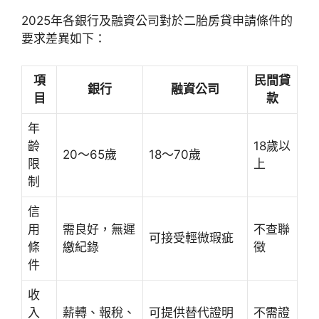
2025年各銀行及融資公司對於二胎房貸申請條件的
要求差異如下：
項
民間貸
銀行
融資公司
目
款
年
齡
18歲以
20～65歲
18～70歲
限
上
制
信
用
需良好，無遲
不查聯
可接受輕微瑕疵
條
繳紀錄
徵
件
收
入
薪轉、報稅、
可提供替代證明
不需證