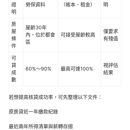
證
勞保資料
（帳本、租金）
明
明
房
屋齡30年
屋
僅要求
內，位於都會
可接受屋齡較高
條
有殘值
區
件
可
貸
視評估
60%～90%
最高可達100%
成
結果
數
若想提高核貸成功率，可先整理以下文件：
原房貸近一年繳款紀錄
最近兩年所得清單與薪轉存摺