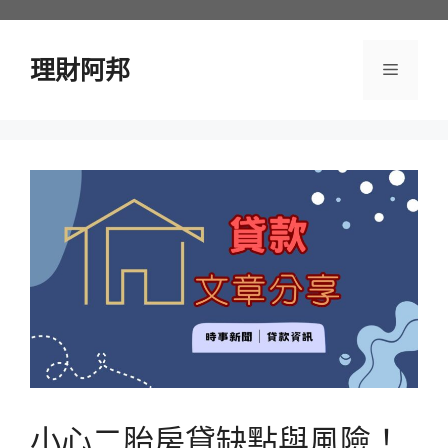
跳
至
主
理財阿邦
選
要
內
單
容
小心二胎房貸缺點與風險！