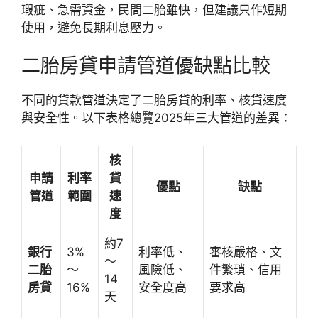
瑕疵、急需資金，民間二胎雖快，但建議只作短期
使用，避免長期利息壓力。
二胎房貸申請管道優缺點比較
不同的貸款管道決定了二胎房貸的利率、核貸速度
與安全性。以下表格總覽2025年三大管道的差異：
核
申請
利率
貸
優點
缺點
管道
範圍
速
度
約7
銀行
3%
利率低、
審核嚴格、文
～
二胎
～
風險低、
件繁瑣、信用
14
房貸
16%
安全度高
要求高
天